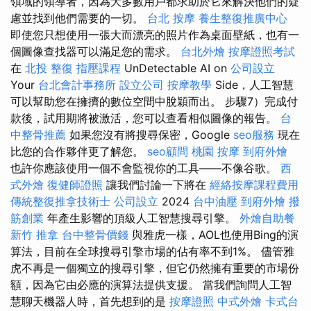
領域的領導者，因為大多數用戶都求助於它來解決他們的疑
慮並找到他們需要的一切。
台北 按摩
養生整復推廣中心
即使您只想使用一張大而漂亮的照片作為桌面壁紙，也有一
個圖像查找器可以滿足您的需求。
台北外燴
按摩證照考試
在
北投 整復
指壓課程
UnDetectable AI on
公司設立
Your
台北會計事務所
設立公司
按摩教學
Side，人工智慧
可以幫助您在擁擠的數位空間中脫穎而出。 步驟7）完成付
款後，試用期將被激活，您可以查看相似圖像的報告。
台
中整骨推薦
如果您沒有將搜尋保密，Google
seo服務
現在
比您的合作夥伴更了解您。
seo顧問
桃園 按摩
到府外燴
也許你應該使用一個不會監視你的工具——不像谷歌。
西
式外燴
復健師證照
讓我們討論一下將在
經絡按摩課程費用
傳統整復推拿技術士
公司設立
2024
台中油壓
到府外燴
撥
筋創業
年產生影響的頂級人工智慧搜尋引擎。
外燴自助餐
新竹 推拿
台中整骨價錢
與雅虎一樣，AOL也使用Bing的演
算法，目前在全球搜尋引擎市場的佔有率不到1%。 儘管雅
虎不再是一個獨立的搜尋引擎，但它仍然擁有重要的市場份
額，因為它由必應的演算法提供支援。 當我們詢問人工智
慧聊天機器人時，首先想到的是
按摩證照
中式外燴
卡式台