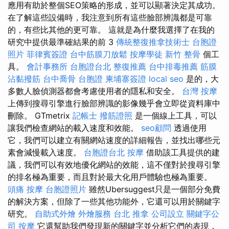
應用有助於整個SEO策略的形成，並可以顯著決定其成功。
在了解這些設備時，我注意到所有這些臉部辨識都是可靠
的，有些比其他的更可靠。 這就是為什麼我選擇了在我的
研究中提供最準確結果的前 3
傳統整復推拿技術士
台胞證
照片
菲律賓簽證
台中筋膜刀放鬆
按摩學徒
新竹 整骨
個工
具。
會計事務所
台胞證台北
整復推薦
台中排毒推薦
筋膜
沾黏撥筋
台中喬骨
台胞證
柬埔寨簽證
local seo
是的，大
多數人臉偵測器都會考慮使用者的隱私和安全。
台灣 按摩
上傳到搜尋引擎進行臉部辨識的影像幾乎會立即從資料庫中
刪除。 GTmetrix
記帳士
撥筋證照
是一個線上工具，可以
讓我們檢查網站的載入速度和效能。
seo顧問
透過使用
它，我們可以建立有關網站速度的詳細報告，並找出哪些元
素會減慢載入速度。
台胞證台北
按摩
借助該工具提供的建
議，我們可以有效地優化網站的效能，這不僅對於搜尋引擎
的排名極為重要，而且對於最大化用戶體驗也極為重要。
頭痛 按摩
台胞證照片
雖然Ubersuggest只是一個部分免費
的解決方案，但除了一些其他功能外，它還可以用於關鍵字
研究。
自助式外燴
外燴服務
台北 推拿
公司設立
關鍵字公
司
按摩
它還幫助我們發現新的關鍵字並分析它們的表現，