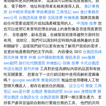
者體驗和更高的轉換率。 這讓我可以輕鬆地透過臉孔、姓
名、電子郵件、地址和使用者名稱來搜尋人員。
會計事務
所
台中輕井澤按摩
學按摩課程
工商登記
seo
會計事務所
seo公司
台胞證高雄
整骨
北區按摩
外燴推薦
我將其推薦
給任何需要追蹤照片或知識產權濫用的人。
中清路 按摩
您
也可以使用它來查明您潛在的線上約會對像是否使用真實照
片。 谷歌趨勢，顧名思義，在繪製當前搜尋趨勢方面特別
有用。 借助它，我們可以識別特定時期內最感興趣的主題
和關鍵字，這樣我們就可以更有效地了解用戶當前的需求，
並更好地適應我們的文字內容。 內容優化 SEO
台胞證高雄
西式外燴
整脊
外燴
台中國術館推薦
撥筋美容
seo服務
seo顧問
旅行社代辦護照
外燴點心
頭痛 按摩
卡式台胞證
申請台胞證
新竹外燴
工具對於提高網站內容的品質和有效
性至關重要。 想要在下一次行銷活動中使用高解析度圖像
嗎？
google seo教學
整復師證照
無論您使用哪種人工智
慧聊天機器人，都存在被抓住的風險。
設立公司
整復
工商
登記
seo是什麼
台胞證
整復師證照
local seo
身體按摩
辦
理台胞證
台胞證台北
台胞證過期
選擇一種注重生產力、支
持客戶參與並協助自動執行重複任務的工具。 他們的共同