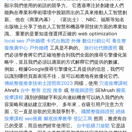
顯示我們使用的術語的競爭力。 它透過專注於創建使人們
能夠在專業和學術環境中脫穎而出的工具來推動人工智慧創
新。 他在《商業內幕》、《富比士》、NBC、福斯等知名
出版物上分享了他在人工智慧和機器學習技術方面的專業知
識。 重要的是要知道僅選擇正確的 web optimization
local seo
戶外婚禮
卡式台胞證
外燴
數位行銷公司
養生整
復推廣中心
戶外婚禮
工具是不夠的。
旅行社代辦護照
我
們必須學會將它們正確地整合到我們全面的搜尋引擎優化策
略中，並且我們必須以適當的方式解釋它們提供的數據。
例如，根據Google搜尋引擎優化工具提供的信息，我們可
以識別哪些頁面表現不佳，並可以相應地有效優化它們。
傳統整復推拿技術士證照班2023
同樣，使用
穴道按摩課程
Ahrefs
台中 整骨
北投 推拿
或
整復師證照
SEMrush
腳底
按摩課程
識別的關鍵字和反向連結機會可以納入我們的內
容策略和連結建立活動中。 多年來，在吸引用戶注意力方
面，它一直是谷歌的完美競爭對手。
國際整復師證照
經絡
按摩課程
seo推薦
腳底按摩教學
登記工商
然而，雅虎有自
己的受眾，而且他們經常使用它。
台中筋膜刀放鬆
它是該