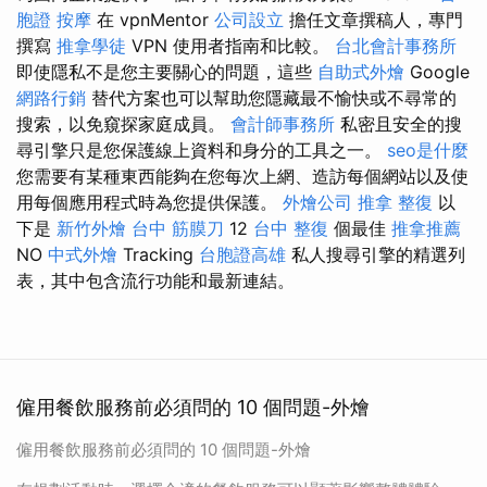
胞證
按摩
在 vpnMentor
公司設立
擔任文章撰稿人，專門
撰寫
推拿學徒
VPN 使用者指南和比較。
台北會計事務所
即使隱私不是您主要關心的問題，這些
自助式外燴
Google
網路行銷
替代方案也可以幫助您隱藏最不愉快或不尋常的
搜索，以免窺探家庭成員。
會計師事務所
私密且安全的搜
尋引擎只是您保護線上資料和身分的工具之一。
seo是什麼
您需要有某種東西能夠在您每次上網、造訪每個網站以及使
用每個應用程式時為您提供保護。
外燴公司
推拿 整復
以
下是
新竹外燴
台中 筋膜刀
12
台中 整復
個最佳
推拿推薦
NO
中式外燴
Tracking
台胞證高雄
私人搜尋引擎的精選列
表，其中包含流行功能和最新連結。
僱用餐飲服務前必須問的 10 個問題-外燴
僱用餐飲服務前必須問的 10 個問題-外燴