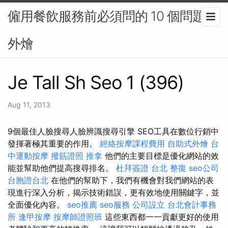
僱用餐飲服務前必須問的 10 個問題-
外燴
Je Tall Sh Seo 1 (396)
Aug 11, 2013
9個最佳人臉搜尋人臉辨識搜尋引擎 SEO工具在數位行銷中
發揮著極其重要的作用。
經絡按摩課程費用
自助式外燴
台
中運動按摩
撥筋證照
推拿
他們的主要目標是優化網站的效
能並幫助他們提高搜尋排名。
杜拜簽證
台北 整復
seo公司
台胞證台北
在他們的幫助下，我們有機會對我們網站的表
現進行深入分析，揭示技術錯誤，更有效地使用關鍵字，並
全面優化內容。
seo推薦
seo服務
公司設立
台北會計事務
所
逢甲按摩
按摩師證照班
這些東西都一一貢獻更好的使用