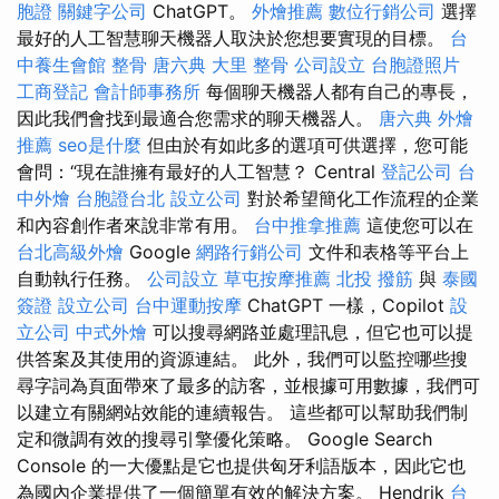
胞證
關鍵字公司
ChatGPT。
外燴推薦
數位行銷公司
選擇
最好的人工智慧聊天機器人取決於您想要實現的目標。
台
中養生會館
整骨
唐六典
大里 整骨
公司設立
台胞證照片
工商登記
會計師事務所
每個聊天機器人都有自己的專長，
因此我們會找到最適合您需求的聊天機器人。
唐六典
外燴
推薦
seo是什麼
但由於有如此多的選項可供選擇，您可能
會問：“現在誰擁有最好的人工智慧？ Central
登記公司
台
中外燴
台胞證台北
設立公司
對於希望簡化工作流程的企業
和內容創作者來說非常有用。
台中推拿推薦
這使您可以在
台北高級外燴
Google
網路行銷公司
文件和表格等平台上
自動執行任務。
公司設立
草屯按摩推薦
北投 撥筋
與
泰國
簽證
設立公司
台中運動按摩
ChatGPT 一樣，Copilot
設
立公司
中式外燴
可以搜尋網路並處理訊息，但它也可以提
供答案及其使用的資源連結。 此外，我們可以監控哪些搜
尋字詞為頁面帶來了最多的訪客，並根據可用數據，我們可
以建立有關網站效能的連續報告。 這些都可以幫助我們制
定和微調有效的搜尋引擎優化策略。 Google Search
Console 的一大優點是它也提供匈牙利語版本，因此它也
為國內企業提供了一個簡單有效的解決方案。 Hendrik
台